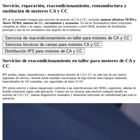
Servicio, reparación, reacondicionamiento, remanufactura y
sustitución de motores CA y CC
IPS es tu proveedor integral para servicios de motores de CA y CC, incluidos
motores eléctricos NEMA y
Above NEMA, motores de CC, servomotores y accesorios.
Su red en Norteamérica ofrece soluciones
completas en taller y en campo, respaldadas por inversiones a nivel OEM, acuerdos de distribuidor
principal y uno de los inventarios más amplios de la industria.
Servicios de reacondicionamiento en taller para motores de CA y CC
Servicios técnicos de campo para motores CA y CC
Distribución IPS para motores de CA y CC
Servicios de reacondicionamiento en taller para motores de CA y
CC
IPS prueba, repara, reacondiciona y remanufactura motores de CA y CC en cada uno de sus centros
regionales de servicio. Atiende desde unidades fraccionarias de baja tensión hasta equipos altamente
especializados de 145 toneladas, con capacidades de hasta 15 kV.
IPS presta servicio y realiza reparaciones conforme a las especificaciones del OEM o superiores, además de
diseñar soluciones según cada aplicación. Cuenta con los recursos para resolver cualquier desafío en
motores de CA y CC, realizar diagnósticos avanzados y desarrollar soluciones de confiabilidad para toda la
operación.