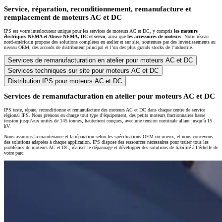
Service, réparation, reconditionnement, remanufacture et
remplacement de moteurs AC et DC
IPS est votre interlocuteur unique pour les services de moteurs AC et DC, y compris
les moteurs
électriques NEMA et Above NEMA, DC et servo
, ainsi que
les accessoires de moteurs
. Notre réseau
nord-américain propose des solutions complètes en atelier et sur site, soutenues par des investissements au
niveau OEM, des accords de distributeur principal et l’un des plus grands stocks de l’industrie.
Services de remanufacturation en atelier pour moteurs AC et DC
Services techniques sur site pour moteurs AC et DC
Distribution IPS pour moteurs AC et DC
Services de remanufacturation en atelier pour moteurs AC et DC
IPS teste, répare, reconditionne et remanufacture des moteurs AC et DC dans chaque centre de service
régional IPS. Nous prenons en charge tout type d’équipement, des petits moteurs fractionnaires basse
tension jusqu’aux unités de 145 tonnes, hautement conçues, avec une tension nominale allant jusqu’à 15
kV.
Nous assurons la maintenance et la réparation selon les spécifications OEM ou mieux, et nous concevons
des solutions adaptées à chaque application. IPS dispose des ressources nécessaires pour traiter tous les
problèmes de moteurs AC et DC, réaliser le dépannage et développer des solutions de fiabilité à l’échelle de
votre parc.