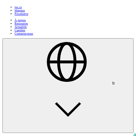
ips.co
Magasin
Powerserve
À propos
Ressources
Actualités
Carrières
Contactez-nous
fr