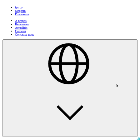
ips.co
Magasin
Powerserve
À propos
Ressources
Actualités
Carrières
Contactez-nous
fr