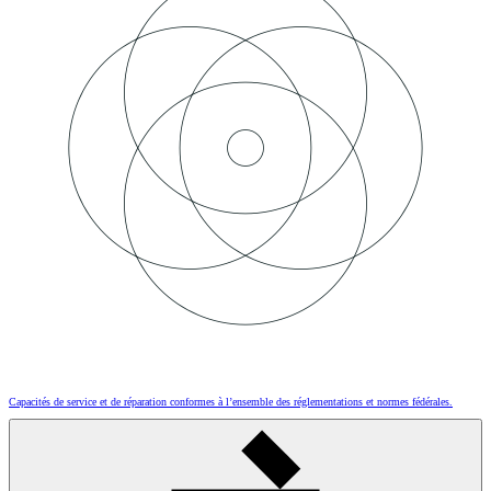
Capacités de service et de réparation conformes à l’ensemble des réglementations et normes fédérales.