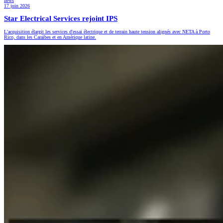
news
17 juin 2026
Star Electrical Services rejoint IPS
L'acquisition élargit les services d'essai électrique et de terrain haute tension alignés avec NETA à Porto
Rico, dans les Caraïbes et en Amérique latine.