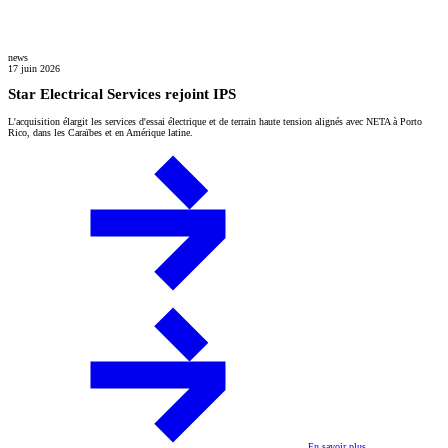
news
17 juin 2026
Star Electrical Services rejoint IPS
L'acquisition élargit les services d'essai électrique et de terrain haute tension alignés avec NETA à Porto
Rico, dans les Caraïbes et en Amérique latine.
En savoir plus