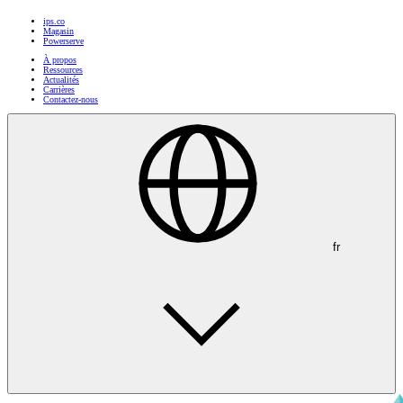
ips.co
Magasin
Powerserve
À propos
Ressources
Actualités
Carrières
Contactez-nous
fr