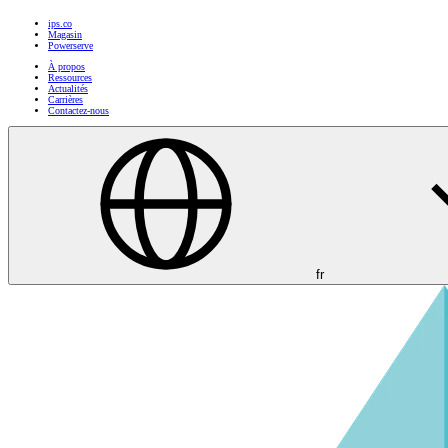
ips.co
Magasin
Powerserve
À propos
Ressources
Actualités
Carrières
Contactez-nous
fr