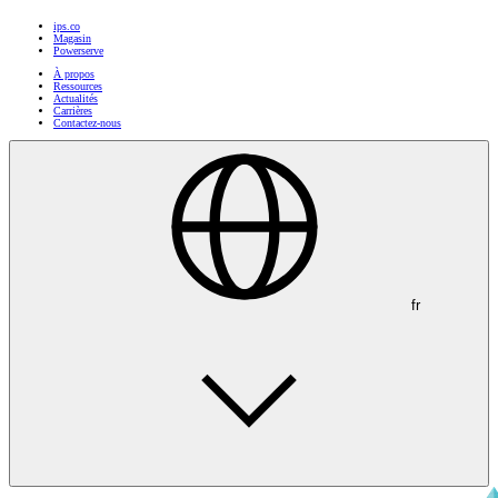
ips.co
Magasin
Powerserve
À propos
Ressources
Actualités
Carrières
Contactez-nous
fr