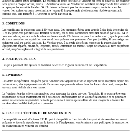
ajoutée ou autres taxes similaires. Le montant de toute taxe que le Vendeur est tenu de payer ou de collecter
sera ajouté à chaque facture, sauf si l’Acheteur a fourni au Vendeur un certificat de dispense de taxe valide et
accepté par les autorités fiscales. Si l’Acheteur ne fournit pas les documents requis, toute taxe sur les
ventes, les accises ou autre taxe similaire, jusque-là impayée mais ultérieurement révélée ou constatée
comme due, sera facturée à l’Acheteur et payée par celui-ci.
3. CONDITIONS
Les conditions de paiement sont à 30 jours nets. Les montants échus sont soumis à des frais de service de
1 et 1/2 pour cent par mois (ou fraction de mois), ou au taux contractuel maximal autorisé par la loi. Si le
Vendeur estime, en raison de la situation financière de l’Acheteur ou pour tout autre motif, que la poursuite
de toute prestation ou expédition aux conditions prévues aux présentes n’est pas justifiée, il peut exiger un
paiement total ou partiel anticipé. Le Vendeur peut, à sa seule discrétion, conserver la possession des
équipements réparés, modifiés, inspectés, testés, entretenus ou faisant l’objet de services au titre du présent
accord jusqu’au règlement intégral de ses prestations.
4. POLITIQUE DE PRIX
Les prix pourront être ajustés en fonction de ceux en vigueur au moment de l’expédition.
5. LIVRAISON
Les dates d’expédition indiquées par le Vendeur sont approximatives et reposent sur la réception rapide des
informations, des équipements ou de l’accès aux équipements situés dans les locaux du client, lorsque les
travaux sont réalisés dans ces locaux.
Le Vendeur fera des efforts raisonnables pour respecter les dates prévues. Toutefois, il ne pourra être tenu
responsable de tout manquement dû à des causes indépendantes de sa volonté raisonnable et ne pourra en
aucun cas être tenu responsable de toute perte ou tout dommage résultant de son incapacité à fournir les
services dans le délai indiqué aux présentes.
6. FRAIS D’EXPÉDITION ET DE MANUTENTION
Les expéditions sont effectuées F.O.B. point d’expédition. Les frais de transport et de manutention seront
prépayés et facturés séparément sur la facture de l’équipement, conformément aux politiques de transport et
de manutention en vigueur du Vendeur.