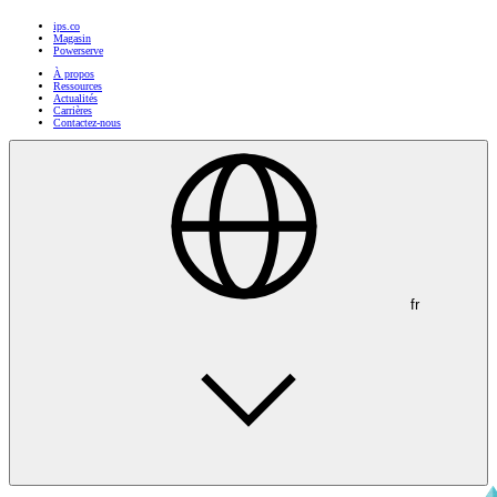
ips.co
Magasin
Powerserve
À propos
Ressources
Actualités
Carrières
Contactez-nous
fr