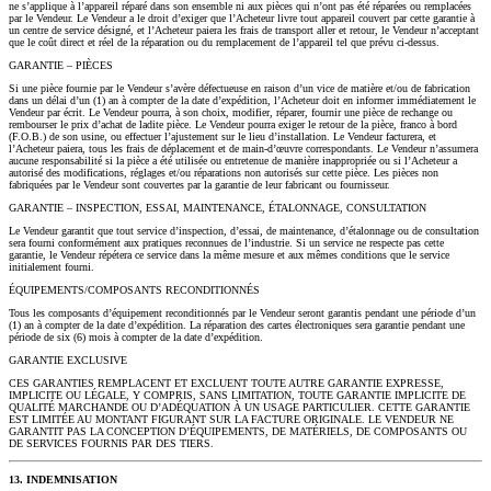
ne s’applique à l’appareil réparé dans son ensemble ni aux pièces qui n’ont pas été réparées ou remplacées
par le Vendeur. Le Vendeur a le droit d’exiger que l’Acheteur livre tout appareil couvert par cette garantie à
un centre de service désigné, et l’Acheteur paiera les frais de transport aller et retour, le Vendeur n’acceptant
que le coût direct et réel de la réparation ou du remplacement de l’appareil tel que prévu ci-dessus.
GARANTIE – PIÈCES
Si une pièce fournie par le Vendeur s’avère défectueuse en raison d’un vice de matière et/ou de fabrication
dans un délai d’un (1) an à compter de la date d’expédition, l’Acheteur doit en informer immédiatement le
Vendeur par écrit. Le Vendeur pourra, à son choix, modifier, réparer, fournir une pièce de rechange ou
rembourser le prix d’achat de ladite pièce. Le Vendeur pourra exiger le retour de la pièce, franco à bord
(F.O.B.) de son usine, ou effectuer l’ajustement sur le lieu d’installation. Le Vendeur facturera, et
l’Acheteur paiera, tous les frais de déplacement et de main-d’œuvre correspondants. Le Vendeur n’assumera
aucune responsabilité si la pièce a été utilisée ou entretenue de manière inappropriée ou si l’Acheteur a
autorisé des modifications, réglages et/ou réparations non autorisés sur cette pièce. Les pièces non
fabriquées par le Vendeur sont couvertes par la garantie de leur fabricant ou fournisseur.
GARANTIE – INSPECTION, ESSAI, MAINTENANCE, ÉTALONNAGE, CONSULTATION
Le Vendeur garantit que tout service d’inspection, d’essai, de maintenance, d’étalonnage ou de consultation
sera fourni conformément aux pratiques reconnues de l’industrie. Si un service ne respecte pas cette
garantie, le Vendeur répétera ce service dans la même mesure et aux mêmes conditions que le service
initialement fourni.
ÉQUIPEMENTS/COMPOSANTS RECONDITIONNÉS
Tous les composants d’équipement reconditionnés par le Vendeur seront garantis pendant une période d’un
(1) an à compter de la date d’expédition. La réparation des cartes électroniques sera garantie pendant une
période de six (6) mois à compter de la date d’expédition.
GARANTIE EXCLUSIVE
CES GARANTIES REMPLACENT ET EXCLUENT TOUTE AUTRE GARANTIE EXPRESSE,
IMPLICITE OU LÉGALE, Y COMPRIS, SANS LIMITATION, TOUTE GARANTIE IMPLICITE DE
QUALITÉ MARCHANDE OU D’ADÉQUATION À UN USAGE PARTICULIER. CETTE GARANTIE
EST LIMITÉE AU MONTANT FIGURANT SUR LA FACTURE ORIGINALE. LE VENDEUR NE
GARANTIT PAS LA CONCEPTION D’ÉQUIPEMENTS, DE MATÉRIELS, DE COMPOSANTS OU
DE SERVICES FOURNIS PAR DES TIERS.
13. INDEMNISATION