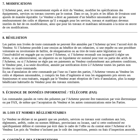
7. MODIFICATIONS
L’Acheteur peut, avec le consentement exprès et écrit du Vendeur, modifier les spécifications des
équipements, services ou travaux couverts par le contrat. Dans ce cas, le prix et les délais de livraison sont
ajustés de manière équitable. Le Vendeur a droit au paiement d’un bénéfice raisonnable ainsi qu’au
remboursement des coûts et dépenses qu’il a engagés pour les services, travaux et matériaux devenus
inutiles du fait de ces modifications, ainsi que pour les travaux et matériaux nécessaires à la mise en œuvre
de ces modifications.
8. RÉSILIATION
Les parties non livrées de toute commande ne peuvent être annulées par l’Acheteur qu’avec l’accord écrit du
Vendeur. Si l’Acheteur procède à une cession au bénéfice de ses créanciers, si une requête ou une procédure
volontaire ou involontaire de faillite, de réorganisation ou au titre de toute autre législation sur
l’insolvabilité est engagée par ou contre l’Acheteur, si l’Acheteur reconnaît son incapacité à régler ses
dettes, si un administrateur, un séquestre ou un liquidateur est nommé pour tout ou partie des actifs de
l’Acheteur, ou si l’Acheteur ne règle pas ses paiements au Vendeur conformément aux présentes conditions,
le Vendeur peut, à sa seule discrétion, annuler par notification écrite à l’Acheteur toutes les parties non
livrées ou toute commande.
En cas d’annulation de cette commande par l’une ou l’autre des parties, l’Acheteur versera au Vendeur les
coûts et dépenses raisonnables, y compris les frais d’ingénierie et tous les engagements pris envers ses
fournisseurs et sous-traitants, engagés par le Vendeur avant réception de l’avis d’annulation, plus la marge
bénéficiaire habituelle du Vendeur pour des travaux similaires.
9. ÉCHANGE DE DONNÉES INFORMATISÉ / TÉLÉCOPIE (FAX)
Les commandes passées en vertu des présentes par l’Acheteur peuvent être transmises par voie électronique
ou par FAX, de même que l’acceptation du Vendeur et les autres communications entre les Parties.
10. LOIS ET NORMES RÉGLEMENTAIRES
Le Vendeur ne déclare ni ne garantit que ses produits, services ou travaux sont conformes aux lois,
règlements, arrêtés, codes ou normes fédéraux, provinciaux ou locaux, sauf si cette conformité est
spécifiquement définie et convenue par écrit dans le cadre de l’offre ou du contrat entre l’Acheteur et le
Vendeur. Les prix du Vendeur n’incluent pas le coût des inspections, permis ou frais d’inspection associés.
11. CONTRÔLE DES EXPORTATIONS