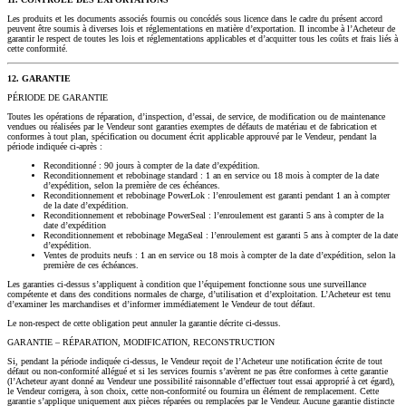
Les produits et les documents associés fournis ou concédés sous licence dans le cadre du présent accord
peuvent être soumis à diverses lois et réglementations en matière d’exportation. Il incombe à l’Acheteur de
garantir le respect de toutes les lois et réglementations applicables et d’acquitter tous les coûts et frais liés à
cette conformité.
12. GARANTIE
PÉRIODE DE GARANTIE
Toutes les opérations de réparation, d’inspection, d’essai, de service, de modification ou de maintenance
vendues ou réalisées par le Vendeur sont garanties exemptes de défauts de matériau et de fabrication et
conformes à tout plan, spécification ou document écrit applicable approuvé par le Vendeur, pendant la
période indiquée ci‑après :
Reconditionné : 90 jours à compter de la date d’expédition.
Reconditionnement et rebobinage standard : 1 an en service ou 18 mois à compter de la date
d’expédition, selon la première de ces échéances.
Reconditionnement et rebobinage PowerLok : l’enroulement est garanti pendant 1 an à compter
de la date d’expédition.
Reconditionnement et rebobinage PowerSeal : l’enroulement est garanti 5 ans à compter de la
date d’expédition
Reconditionnement et rebobinage MegaSeal : l’enroulement est garanti 5 ans à compter de la date
d’expédition.
Ventes de produits neufs : 1 an en service ou 18 mois à compter de la date d’expédition, selon la
première de ces échéances.
Les garanties ci-dessus s’appliquent à condition que l’équipement fonctionne sous une surveillance
compétente et dans des conditions normales de charge, d’utilisation et d’exploitation. L’Acheteur est tenu
d’examiner les marchandises et d’informer immédiatement le Vendeur de tout défaut.
Le non-respect de cette obligation peut annuler la garantie décrite ci-dessus.
GARANTIE – RÉPARATION, MODIFICATION, RECONSTRUCTION
Si, pendant la période indiquée ci-dessus, le Vendeur reçoit de l’Acheteur une notification écrite de tout
défaut ou non-conformité allégué et si les services fournis s’avèrent ne pas être conformes à cette garantie
(l’Acheteur ayant donné au Vendeur une possibilité raisonnable d’effectuer tout essai approprié à cet égard),
le Vendeur corrigera, à son choix, cette non-conformité ou fournira un élément de remplacement. Cette
garantie s’applique uniquement aux pièces réparées ou remplacées par le Vendeur. Aucune garantie distincte