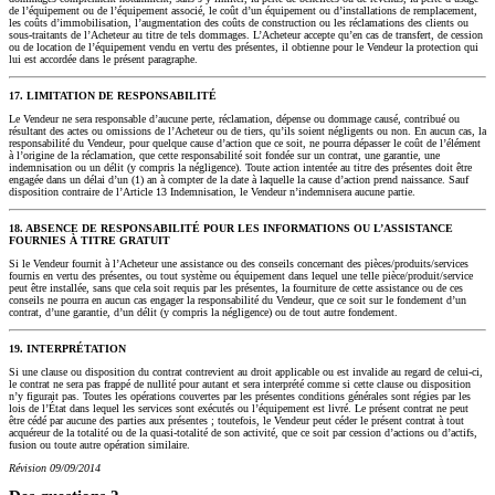
de l’équipement ou de l’équipement associé, le coût d’un équipement ou d’installations de remplacement,
les coûts d’immobilisation, l’augmentation des coûts de construction ou les réclamations des clients ou
sous-traitants de l’Acheteur au titre de tels dommages. L’Acheteur accepte qu’en cas de transfert, de cession
ou de location de l’équipement vendu en vertu des présentes, il obtienne pour le Vendeur la protection qui
lui est accordée dans le présent paragraphe.
17. LIMITATION DE RESPONSABILITÉ
Le Vendeur ne sera responsable d’aucune perte, réclamation, dépense ou dommage causé, contribué ou
résultant des actes ou omissions de l’Acheteur ou de tiers, qu’ils soient négligents ou non. En aucun cas, la
responsabilité du Vendeur, pour quelque cause d’action que ce soit, ne pourra dépasser le coût de l’élément
à l’origine de la réclamation, que cette responsabilité soit fondée sur un contrat, une garantie, une
indemnisation ou un délit (y compris la négligence). Toute action intentée au titre des présentes doit être
engagée dans un délai d’un (1) an à compter de la date à laquelle la cause d’action prend naissance. Sauf
disposition contraire de l’Article 13 Indemnisation, le Vendeur n’indemnisera aucune partie.
18. ABSENCE DE RESPONSABILITÉ POUR LES INFORMATIONS OU L’ASSISTANCE
FOURNIES À TITRE GRATUIT
Si le Vendeur fournit à l’Acheteur une assistance ou des conseils concernant des pièces/produits/services
fournis en vertu des présentes, ou tout système ou équipement dans lequel une telle pièce/produit/service
peut être installée, sans que cela soit requis par les présentes, la fourniture de cette assistance ou de ces
conseils ne pourra en aucun cas engager la responsabilité du Vendeur, que ce soit sur le fondement d’un
contrat, d’une garantie, d’un délit (y compris la négligence) ou de tout autre fondement.
19. INTERPRÉTATION
Si une clause ou disposition du contrat contrevient au droit applicable ou est invalide au regard de celui‑ci,
le contrat ne sera pas frappé de nullité pour autant et sera interprété comme si cette clause ou disposition
n’y figurait pas. Toutes les opérations couvertes par les présentes conditions générales sont régies par les
lois de l’État dans lequel les services sont exécutés ou l’équipement est livré. Le présent contrat ne peut
être cédé par aucune des parties aux présentes ; toutefois, le Vendeur peut céder le présent contrat à tout
acquéreur de la totalité ou de la quasi‑totalité de son activité, que ce soit par cession d’actions ou d’actifs,
fusion ou toute autre opération similaire.
Révision 09/09/2014