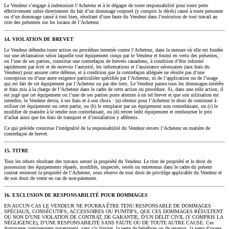
Le Vendeur s’engage à indemniser l’Acheteur et à le dégager de toute responsabilité pour toute perte
effectivement subie directement du fait d’un dommage corporel (y compris le décès) causé à toute personne
ou d’un dommage causé à tout bien, résultant d’une faute du Vendeur dans l’exécution de tout travail au
titre des présentes sur les locaux de l’Acheteur.
14. VIOLATION DE BREVET
Le Vendeur défendra toute action ou procédure intentée contre l’Acheteur, dans la mesure où elle est fondée
sur une réclamation selon laquelle tout équipement conçu par le Vendeur et fourni en vertu des présentes,
ou l’une de ses parties, constitue une contrefaçon de brevets canadiens, à condition d’être informé
rapidement par écrit et de recevoir l’autorité, les informations et l’assistance nécessaires (aux frais du
Vendeur) pour assurer cette défense, et à condition que la contrefaçon alléguée ne résulte pas d’une
conception ou d’une autre exigence particulière spécifiée par l’Acheteur, ni de l’application ou de l’usage
qui est fait de cet équipement par l’Acheteur ou par des tiers. Le Vendeur paiera tous les dommages-intérêts
et frais mis à la charge de l’Acheteur dans le cadre de cette action ou procédure. Si, dans une telle action, il
est jugé que cet équipement ou l’une de ses parties porte atteinte à un tel brevet et que son utilisation est
interdite, le Vendeur devra, à ses frais et à son choix : (a) obtenir pour l’Acheteur le droit de continuer à
utiliser cet équipement ou cette partie, ou (b) le remplacer par un équipement non contrefaisant, ou (c) le
modifier de manière à le rendre non contrefaisant, ou (d) retirer ledit équipement et rembourser le prix
d’achat ainsi que les frais de transport et d’installation y afférents.
Ce qui précède constitue l’intégralité de la responsabilité du Vendeur envers l’Acheteur en matière de
contrefaçon de brevet.
15. TITRE
Tous les rebuts résultant des travaux seront la propriété du Vendeur. Le titre de propriété et le droit de
possession des équipements réparés, modifiés, inspectés, testés ou entretenus dans le cadre du présent
contrat resteront la propriété de l’Acheteur, sous réserve de tout droit de privilège applicable du Vendeur et
de son droit de vente en cas de non-paiement.
16. EXCLUSION DE RESPONSABILITÉ POUR DOMMAGES
EN AUCUN CAS LE VENDEUR NE POURRA ÊTRE TENU RESPONSABLE DE DOMMAGES
SPÉCIAUX, CONSÉCUTIFS, ACCESSOIRES OU PUNITIFS, QUE CES DOMMAGES RÉSULTENT
OU NON D’UNE VIOLATION DE CONTRAT, DE GARANTIE, D’UN DÉLIT CIVIL (Y COMPRIS LA
NÉGLIGENCE), D’UNE RESPONSABILITÉ SANS FAUTE OU DE TOUTE AUTRE CAUSE. Ces
dommages comprennent notamment, sans s’y limiter, la perte de bénéfices ou de revenus, la perte d’usage