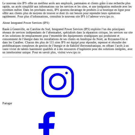
Le nouveau site IPS offre un meilleur accès aux employés, partenaires et clients grâce à une recherche plus
rapide, un accès simplifié aux informations sur les services et les sites, et une intégration renforcée avec les
systèmes métier. Dans les prochains mois, IPS ajoutera davantage de produits à sa boutique en ligne pour
offrir aux clients plus de moyens de trouver ce dont ils ont besoin pour reprendre leurs opérations
rapidement. Pour plus d’informations, consultez le nouveau site IPS à l’adresse www.ips.co.
About Integrated Power Services (IPS)
Basée à Greenville, en Caroline du Sud, Integrated Power Services (IPS) exploite l’un des principaux
réseaux de services indépendants de l’aftermarket, spécialisés dans la réparation critique, les services sur site
et les solutions de remplacement pour l’ensemble des équipements stratégiques qui produisent et
consomment de l’énergie dans les installations de ses clients en Amérique du Nord, au Royaume-Uni et
dans les Caraïbes. Chacun des plus de 115 sites IPS est équipé pour répondre, repenser et résoudre des
problématiques complexes de gestion de l’énergie et de fiabilité électromécanique, en offrant l’accès à un
vaste vivier de talents hautement qualifiés et à des ressources d’ingénierie pour des solutions intégrées, avec
un interlocuteur unique. Pour en savoir plus, visitez www.ips.co
Partager