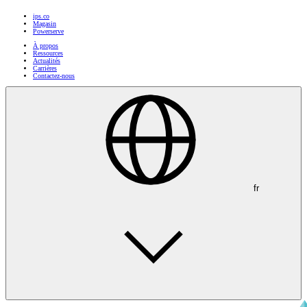
ips.co
Magasin
Powerserve
À propos
Ressources
Actualités
Carrières
Contactez-nous
fr