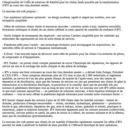
l’élargissement de l’offre de solutions de fiabilité pour les clients rendu possible par la transformation
d’IPS au cours des cinq dernières années.
Le nouveau site web propose :
· Une expérience utilisateur optimisée : un design moderne, rapide et adapté aux mobiles, avec une
navigation simplifiée.
· Offres de solutions clients claires et ressources associées : solutions mises à jour, expertise sectorielle,
formations techniques et études de cas clients reflétant la vaste capacité de conseiller de confiance d’IPS.
· Outils intégrés de recrutement des employés : une section Carrières simplifiée pour les candidats qui
recherchent des opportunités au sein de notre réseau de services.
· Plateforme prête pour l’avenir : une technologie évolutive pour accompagner les acquisitions, les
nouvelles offres de services et l’expansion internationale.
· E-Store : Une nouvelle façon de découvrir notre offre de produits pour les clients à la recherche de pièces,
de composants et d’équipements.
· IPS Tracker : un portail client complet permettant de suivre l’historique des réparations, les rapports de
service sur site et le stockage des actifs critiques et des pièces de rechange.
« IPS a connu une forte croissance au cours des cinq dernières années », a déclaré John Zuleger, Président
et CEO d’IPS. « Nous comptons désormais plus de 115 sites et plus de 2 000 techniciens et ingénieurs
qualifiés, au service de l’un des plus grands réseaux du marché de l’après-vente, avec des centres de
réparation et de distribution, ainsi que des bureaux de services sur site qui permettent aux clients de gérer la
transmission et la distribution électriques, la protection et le contrôle, ainsi que les procédés liés aux
moteurs et générateurs électriques tout au long de leur cycle de vie. Le nouveau site web IPS reflète mieux
ce que nous sommes aujourd’hui — un partenaire de solutions innovant, à forte expertise technique et de
confiance — tout en nous offrant la plateforme digitale nécessaire pour soutenir notre croissance future. »
IPS fournit chaque année des services à plus de 42 000 clients dans les marchés suivants : centres de
données, production d’énergie renouvelable — éolien, nucléaire, hydraulique, géothermie — production
fossile et gaz, pétrochimie, séparation des gaz, acier et métaux, mines, granulats et ciment, plastiques et
caoutchouc, papier et industrie forestière. IPS intervient également pour les secteurs tertiaires (collectivités,
universités, services publics et santé), les parcs de loisirs et à thème, les secteurs militaire et de la défense,
ainsi que les installations gouvernementales.
Le nouveau site web permet aux clients de ces marchés d’identifier rapidement comment les offres d’IPS
peuvent les aider à améliorer la fiabilité de leurs procédés et l’efficacité électrique de leurs opérations.