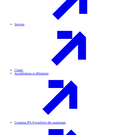
Services
Clients
Accréditations et affiliations
Contactez IPS PowerServe dès maintenant