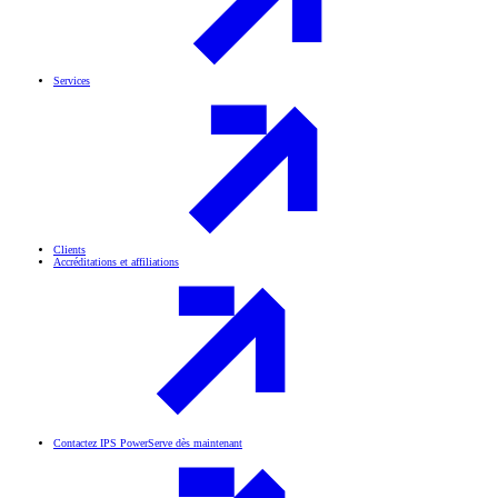
Services
Clients
Accréditations et affiliations
Contactez IPS PowerServe dès maintenant