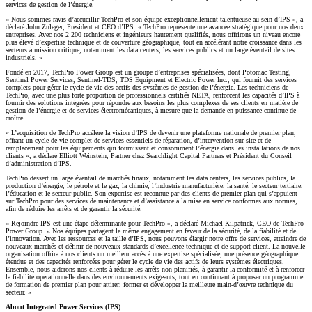
services de gestion de l’énergie.
« Nous sommes ravis d’accueillir TechPro et son équipe exceptionnellement talentueuse au sein d’IPS », a
déclaré John Zuleger, Président et CEO d’IPS. « TechPro représente une avancée stratégique pour nos deux
entreprises. Avec nos 2 200 techniciens et ingénieurs hautement qualifiés, nous offrirons un niveau encore
plus élevé d’expertise technique et de couverture géographique, tout en accélérant notre croissance dans les
secteurs à mission critique, notamment les data centers, les services publics et un large éventail de sites
industriels. »
Fondé en 2017, TechPro Power Group est un groupe d’entreprises spécialisées, dont Potomac Testing,
Sentinel Power Services, Sentinel-TDS, TDS Equipment et Electric Power Inc., qui fournit des services
complets pour gérer le cycle de vie des actifs des systèmes de gestion de l’énergie. Les techniciens de
TechPro, avec une plus forte proportion de professionnels certifiés NETA, renforcent les capacités d’IPS à
fournir des solutions intégrées pour répondre aux besoins les plus complexes de ses clients en matière de
gestion de l’énergie et de services électromécaniques, à mesure que la demande en puissance continue de
croître.
« L’acquisition de TechPro accélère la vision d’IPS de devenir une plateforme nationale de premier plan,
offrant un cycle de vie complet de services essentiels de réparation, d’intervention sur site et de
remplacement pour les équipements qui fournissent et consomment l’énergie dans les installations de nos
clients », a déclaré Elliott Weinstein, Partner chez Searchlight Capital Partners et Président du Conseil
d’administration d’IPS.
TechPro dessert un large éventail de marchés finaux, notamment les data centers, les services publics, la
production d’énergie, le pétrole et le gaz, la chimie, l’industrie manufacturière, la santé, le secteur tertiaire,
l’éducation et le secteur public. Son expertise est reconnue par des clients de premier plan qui s’appuient
sur TechPro pour des services de maintenance et d’assistance à la mise en service conformes aux normes,
afin de réduire les arrêts et de garantir la sécurité.
« Rejoindre IPS est une étape déterminante pour TechPro », a déclaré Michael Kilpatrick, CEO de TechPro
Power Group. « Nos équipes partagent le même engagement en faveur de la sécurité, de la fiabilité et de
l’innovation. Avec les ressources et la taille d’IPS, nous pouvons élargir notre offre de services, atteindre de
nouveaux marchés et définir de nouveaux standards d’excellence technique et de support client. La nouvelle
organisation offrira à nos clients un meilleur accès à une expertise spécialisée, une présence géographique
étendue et des capacités renforcées pour gérer le cycle de vie des actifs de leurs systèmes électriques.
Ensemble, nous aiderons nos clients à réduire les arrêts non planifiés, à garantir la conformité et à renforcer
la fiabilité opérationnelle dans des environnements exigeants, tout en continuant à proposer un programme
de formation de premier plan pour attirer, former et développer la meilleure main-d’œuvre technique du
secteur. »
About Integrated Power Services (IPS)