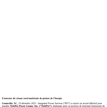
Extension du réseau nord-américain de gestion de l’énergie
Greenville, SC
,
19 décembre 2025
- Integrated Power Services (“IPS”) a conclu un accord définitif pour
acquérir
TechPro Power Group, Inc. (“TechPro”)
, renforçant ainsi sa position de principal fournisseur de