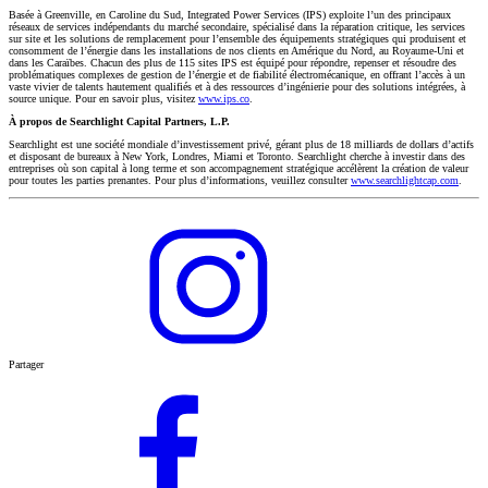
Basée à Greenville, en Caroline du Sud, Integrated Power Services (IPS) exploite l’un des principaux
réseaux de services indépendants du marché secondaire, spécialisé dans la réparation critique, les services
sur site et les solutions de remplacement pour l’ensemble des équipements stratégiques qui produisent et
consomment de l’énergie dans les installations de nos clients en Amérique du Nord, au Royaume-Uni et
dans les Caraïbes. Chacun des plus de 115 sites IPS est équipé pour répondre, repenser et résoudre des
problématiques complexes de gestion de l’énergie et de fiabilité électromécanique, en offrant l’accès à un
vaste vivier de talents hautement qualifiés et à des ressources d’ingénierie pour des solutions intégrées, à
source unique. Pour en savoir plus, visitez
www.ips.co
.
À propos de Searchlight Capital Partners, L.P.
Searchlight est une société mondiale d’investissement privé, gérant plus de 18 milliards de dollars d’actifs
et disposant de bureaux à New York, Londres, Miami et Toronto. Searchlight cherche à investir dans des
entreprises où son capital à long terme et son accompagnement stratégique accélèrent la création de valeur
pour toutes les parties prenantes. Pour plus d’informations, veuillez consulter
www.searchlightcap.com
.
Partager