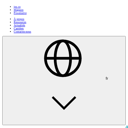
ips.co
Magasin
Powerserve
À propos
Ressources
Actualités
Carrières
Contactez-nous
fr