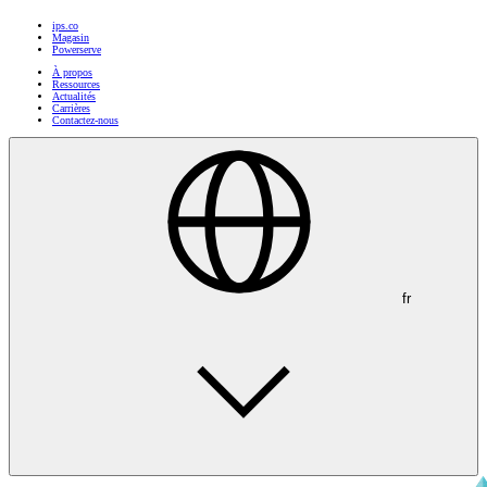
ips.co
Magasin
Powerserve
À propos
Ressources
Actualités
Carrières
Contactez-nous
fr